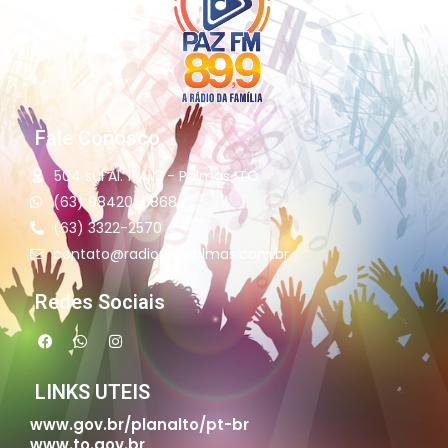
Fale Conosco
504 sul Al. 11 Ai13 - Palmas-TO
(63) 98420-6868
(63) 3322-2570
contato@radiopazpalmas.com.br
Redes Sociais
LINKS UTEIS
www.gov.br/planalto/pt-br
www.to.gov.br