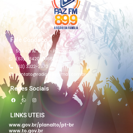
Fale Conosco
504 sul Al. 11 Ai13 - Palmas-TO
(63) 98420-6868
(63) 3322-2570
contato@radiopazpalmas.com.br
Redes Sociais
LINKS UTEIS
www.gov.br/planalto/pt-br
www.to.gov.br