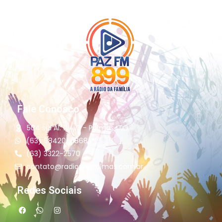
Fale Conosco
504 sul Al. 11 Ai13 - Palmas-TO
(63) 98420-6868
(63) 3322-2570
contato@radiopazpalmas.com.br
Redes Sociais