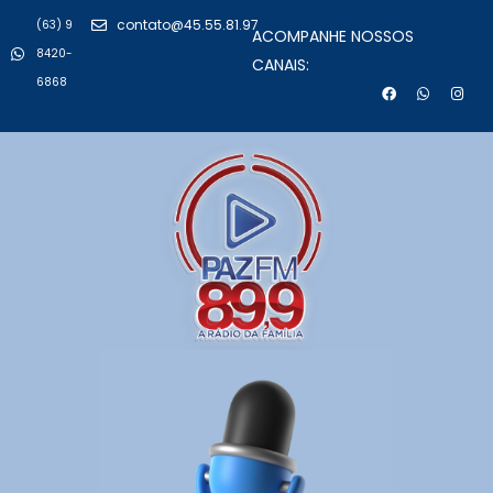
contato@45.55.81.97
(63) 9
ACOMPANHE NOSSOS
8420-
CANAIS:
6868