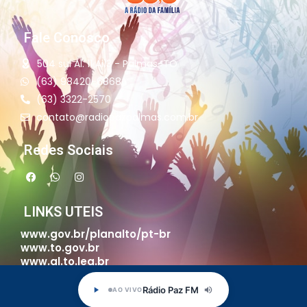
Fale Conosco
504 sul Al. 11 Ai13 - Palmas-TO
(63) 98420-6868
(63) 3322-2570
contato@radiopazpalmas.com.br
Redes Sociais
LINKS UTEIS
www.gov.br/planalto/pt-br
www.to.gov.br
www.al.to.leg.br
www.palmas.to.gov.br
www.palmas.to.leg.br
Rádio Paz FM
AO VIVO