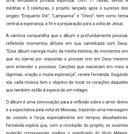
uma verdadeira jornada espiritual. Com 11 faixas, sendo 8
inéditas e 3 releituras, o projeto, lançado após o sucesso dos
singles “Enquanto Dói”, “Lamparina” e “Único”, tem como tema
central a esperança, a fé e a preparação para a volta de Jesus.
A cantora compartilha que o álbum é profundamente pessoal,
refletindo momentos difíceis em sua caminhada com Deus.
“Esse álbum carrega muito da minha história, de momentos em
que eu clamei por respostas e precisei crer em Deus mesmo
sem entender o processo. Canções que nasceram em meio a
lágrimas, oração e muita esperança”, revela Fernanda. Segundo
ela, cada música tem o objetivo de tocar os corações daqueles
que também estão à espera de um milagre.
O álbum é uma convocação para a reflexão sobre o amor divino
e a expectativa pela volta do Messias, trazendo uma mensagem
de consolo e força, especialmente em tempos desafiadores.
Fernanda explica que, com a conclusão do projeto, os ouvintes
poderão compreender melhor o significado do título
Milagre
: