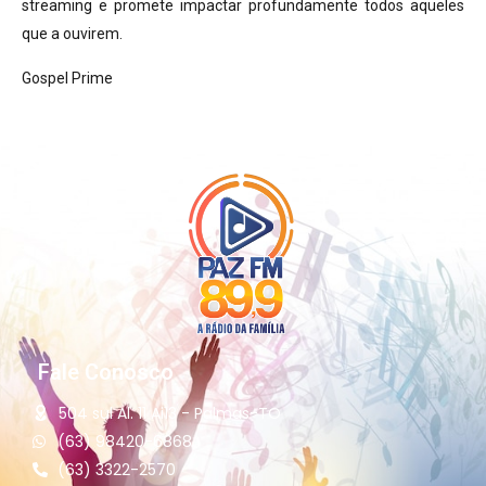
streaming e promete impactar profundamente todos aqueles
que a ouvirem.
Gospel Prime
Fale Conosco
504 sul Al. 11 Ai13 - Palmas-TO
(63) 98420-6868
(63) 3322-2570