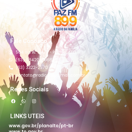
Fale Conosco
504 sul Al. 11 Ai13 - Palmas-TO
(63) 98420-6868
(63) 3322-2570
contato@radiopazpalmas.com.br
Redes Sociais
LINKS UTEIS
www.gov.br/planalto/pt-br
www.to.gov.br