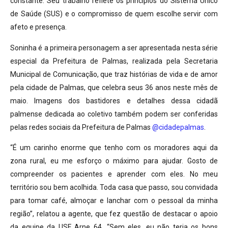
constante. Seu trabalho reflete os princípios do Sistema Único
de Saúde (SUS) e o compromisso de quem escolhe servir com
afeto e presença.
Soninha é a primeira personagem a ser apresentada nesta série
especial da Prefeitura de Palmas, realizada pela Secretaria
Municipal de Comunicação, que traz histórias de vida e de amor
pela cidade de Palmas, que celebra seus 36 anos neste mês de
maio. Imagens dos bastidores e detalhes dessa cidadã
palmense dedicada ao coletivo também podem ser conferidas
pelas redes sociais da Prefeitura de Palmas
@cidadepalmas
.
“É um carinho enorme que tenho com os moradores aqui da
zona rural, eu me esforço o máximo para ajudar. Gosto de
compreender os pacientes e aprender com eles. No meu
território sou bem acolhida. Toda casa que passo, sou convidada
para tomar café, almoçar e lanchar com o pessoal da minha
região”, relatou a agente, que fez questão de destacar o apoio
da equipe da USF Arne 64. “Sem eles, eu não teria os bons