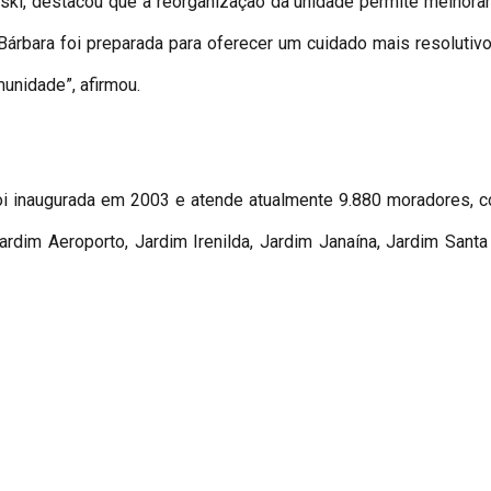
nski, destacou que a reorganização da unidade permite melhorar
 Bárbara foi preparada para oferecer um cuidado mais resolutiv
unidade”, afirmou.
foi inaugurada em 2003 e atende atualmente 9.880 moradores, 
Jardim Aeroporto, Jardim Irenilda, Jardim Janaína, Jardim Sant