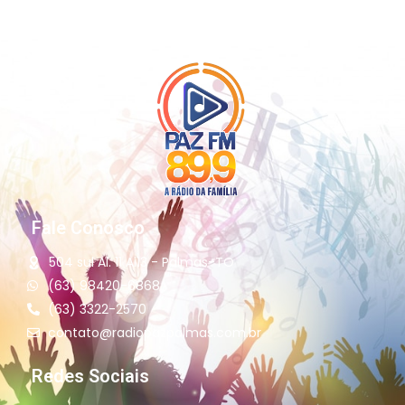
Fale Conosco
504 sul Al. 11 Ai13 - Palmas-TO
(63) 98420-6868
(63) 3322-2570
contato@radiopazpalmas.com.br
Redes Sociais