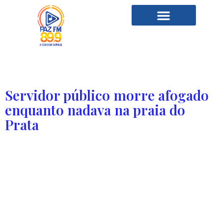
Tag:
praia do prata
Servidor público morre afogado
enquanto nadava na praia do
Prata
Segundo os Bombeiros, pessoas que estavam no local
disseram que o homem havia ingerido bebida alcoólica
antes de entrar na água. Um homem de 30 anos morreu
afogado nesta sexta-feira (10) na praia do Prata, em
Palmas. O acidente aconteceu pela manhã, enquanto a