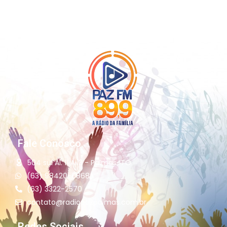
vítima nadava com amigos, segundo a Secretaria de
Segurança Pública. O […]
Fale Conosco
504 sul Al. 11 Ai13 - Palmas-TO
(63) 98420-6868
(63) 3322-2570
contato@radiopazpalmas.com.br
Redes Sociais