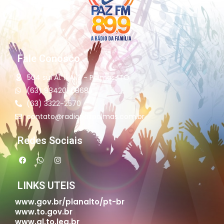
Fale Conosco
504 sul Al. 11 Ai13 - Palmas-TO
(63) 98420-6868
(63) 3322-2570
contato@radiopazpalmas.com.br
Redes Sociais
LINKS UTEIS
www.gov.br/planalto/pt-br
www.to.gov.br
www.al.to.leg.br