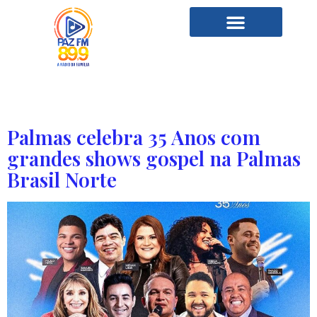
Tag:
Rebeca Carvalho
Palmas celebra 35 Anos com
grandes shows gospel na Palmas
Brasil Norte