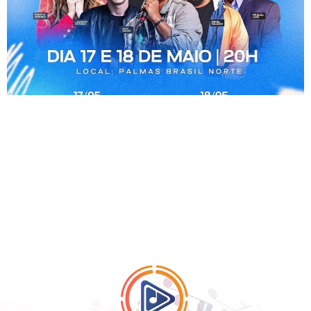
por Katiuscia Gonzaga Nos dias 17 e 18 de maio, Palmas –
a capital mais jovem do Brasil – celebra seu 35º
aniversário com uma programação especial de shows
gospel imperdíveis. A comemoração acontece na
Avenida Palmas Brasil Norte, sempre às 20h, e contará
com a presença de renomados artistas do cenário
gospel brasileiro. Entre […]