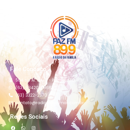
Fale Conosco
504 sul Al. 11 Ai13 - Palmas-TO
(63) 98420-6868
(63) 3322-2570
contato@radiopazpalmas.com.br
Redes Sociais