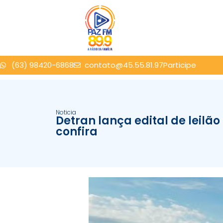
(63) 98420-6868
contato@45.55.81.97
Participe
Noticia
Detran lança edital de leilã
confira