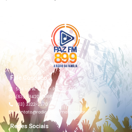
Fale Conosco
504 sul Al. 11 Ai13 - Palmas-TO
(63) 98420-6868
(63) 3322-2570
contato@radiopazpalmas.com.br
Redes Sociais