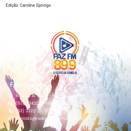
Edição: Caroline Spricigo
Fale Conosco
504 sul Al. 11 Ai13 - Palmas-TO
(63) 98420-6868
(63) 3322-2570
contato@radiopazpalmas.com.br