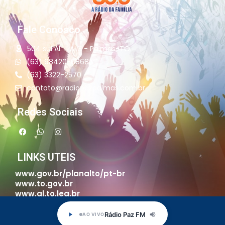
Fale Conosco
504 sul Al. 11 Ai13 - Palmas-TO
(63) 98420-6868
(63) 3322-2570
contato@radiopazpalmas.com.br
Redes Sociais
LINKS UTEIS
www.gov.br/planalto/pt-br
www.to.gov.br
www.al.to.leg.br
www.palmas.to.gov.br
www.palmas.to.leg.br
Rádio Paz FM
AO VIVO