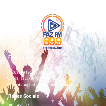
Fale Conosco
504 sul Al. 11 Ai13 - Palmas-TO
(63) 98420-6868
(63) 3322-2570
contato@radiopazpalmas.com.br
Redes Sociais