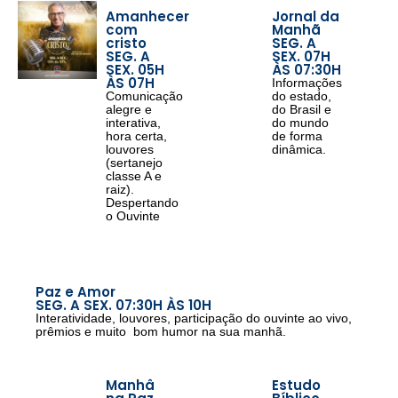
Amanhecer
Jornal da
com
Manhã
cristo
SEG. A
SEG. A
SEX. 07H
SEX. 05H
ÀS 07:30H
ÀS 07H
Informações
Comunicação
do estado,
alegre e
do Brasil e
interativa,
do mundo
hora certa,
de forma
louvores
dinâmica.
(sertanejo
classe A e
raiz).
Despertando
o Ouvinte
Paz e Amor
SEG. A SEX. 07:30H ÀS 10H
Interatividade, louvores, participação do ouvinte ao vivo,
prêmios e muito bom humor na sua manhã.
Manhâ
Estudo