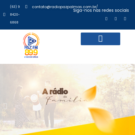
contato@radiopazpalmas.com.br/
(63) 9
Siga-nos nas redes sociais
8420-
6868