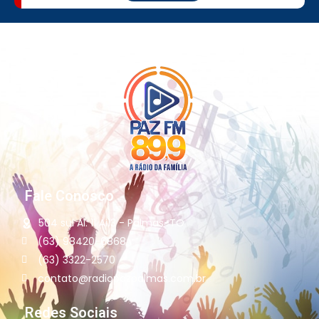
Fale Conosco
504 sul Al. 11 Ai13 - Palmas-TO
(63) 98420-6868
(63) 3322-2570
contato@radiopazpalmas.com.br
Redes Sociais