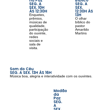
na Paz
Bíblico
SEG. A
SEG. A
SEX. 10H
SEX.
ÀS 12:30H
12:30H ÀS
13H
Enquetes,
prêmios,
O olhar
músicas de
bíblico do
qualidade,
pastor
participação
Amarildo
do ouvinte,
Martins
redes
sociais e
sala de
visita.
Som do Céu
SEG. A SEX. 13H ÀS 16H
Música boa, alegria e interatividade com os ouvintes.
Modão
da
Paz
SEG.
A
SEX.