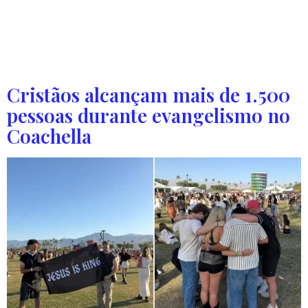
vida após sofrer uma parada cardíaca causada por uma
embolia pulmonar grave, nos Estados Unidos, e afirmou ter
vivido uma experiência sobrenatural no Céu, onde teve
uma visão de Jesus. […]
Cristãos alcançam mais de 1.500
pessoas durante evangelismo no
Coachella