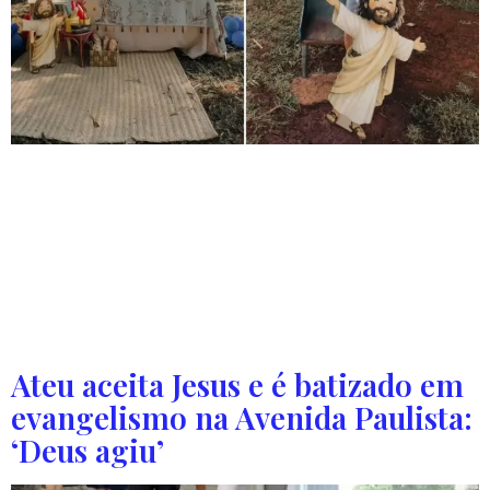
Durante a festa, Caio brincou com o personagem que
representava Jesus ao ar livre e emocionou com a pureza
de sua fé. Um menino de 6 anos que escolheu Jesus
como tema de sua festa de aniversário emocionou
milhares de pessoas ao demonstrar, de forma
espontânea, sua amizade com Cristo durante a
comemoração em São Paulo. Segundo […]
Ateu aceita Jesus e é batizado em
evangelismo na Avenida Paulista:
‘Deus agiu’