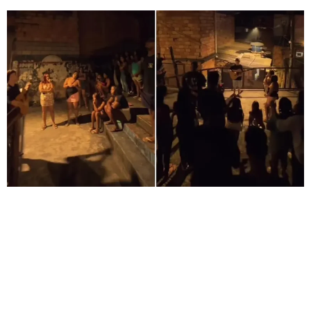
O evangelista João Basques afirmou que Deus o
direcionou a sair de um culto em uma casa para pregar
em uma praça da favela onde acontecia uma festa. Na
última semana, o evangelista João Basques, do
movimento cristão Parousia, impactou jovens ao pregar o
Evangelho em uma praça de uma favela em Belo
Horizonte. João costuma […]