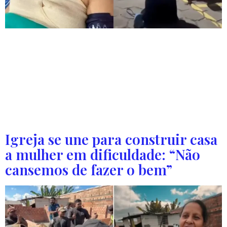
Joyce Brito entrou em coma e teve falência múltipla dos
órgãos. Os médicos não deram chance de sobrevivência,
mas sua família e amigos creram no milagre. Joyce Brito,
de Manaus (AM), recebeu uma segunda chance de viver
após sofrer um AVC Hemorrágico, em 2023. A mulher teve
o Acidente Vascular Cerebral enquanto trabalhava em seu
salão de […]
Igreja se une para construir casa
a mulher em dificuldade: “Não
cansemos de fazer o bem”