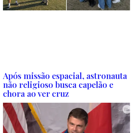
Com ações evangelísticas de até 10 horas por dia, a
equipe alcançou 1.558 pessoas durante o festival. O
evangelista Philip Renner e sua equipe celebraram os
frutos de um evangelismo realizado no festival de música
Coachella, onde alcançaram mais de 1.500 pessoas com
o Evangelho na Califórnia, Estados Unidos. Durante o
festival, que ocorreu entre os dias […]
Após missão espacial, astronauta
não religioso busca capelão e
chora ao ver cruz