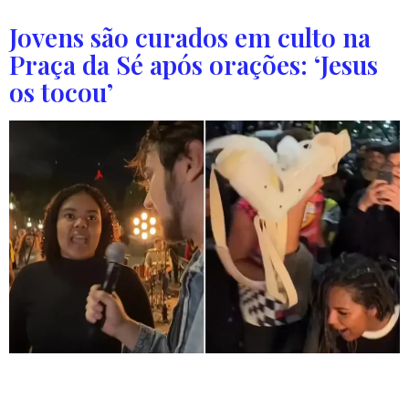
Jovens são curados em culto na
Praça da Sé após orações: ‘Jesus
os tocou’
O culto realizado na Praça da Sé em SP reuniu jovens que
testemunharam curas de alergias de pele e dores físicas