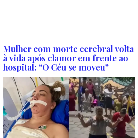
após orações. Durante um culto evangelístico ao ar livre
na Praça da Sé, um dos principais pontos turísticos de São
Paulo, muitos jovens testemunharam que foram curados
após receberem orações. O evento chamado OVERFLOW é
[…]
Mulher com morte cerebral volta
à vida após clamor em frente ao
hospital: “O Céu se moveu”