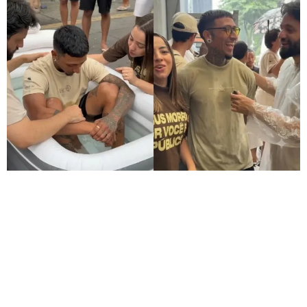
José havia parado de crer em Deus após perder seus
pais, mas foi impactado pelo amor de Jesus ao se
deparar com o evangelismo. Durante um evangelismo na
Avenida Paulista, um jovem ateu foi tocado
poderosamente pela pregação do Evangelho. Os alunos
da “IDE Escola Missionária” saíram pelas ruas da cidade
de São Paulo para proclamar Jesus durante 10 dias, […]