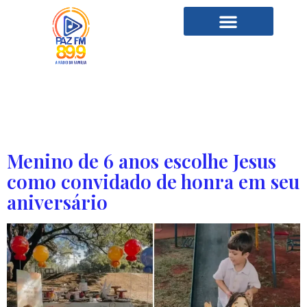
Categoria:
Testemunhos
Menino de 6 anos escolhe Jesus
como convidado de honra em seu
aniversário