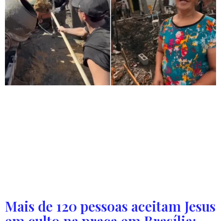
Membros da Igreja O Brasil Para Cristo em Lages (SC)
estão construindo uma nova residência para Sandra e
sua família. Membros de uma igreja se uniram
para construir uma nova casa para uma mulher em
vulnerabilidade social, na cidade de Lages, em Santa
Catarina. Sandra estava morando em uma residência
precária com a família. A casa possuía riscos estruturais e
[…]
Mais de 120 pessoas aceitam Jesus
em culto na praça em Brasília: