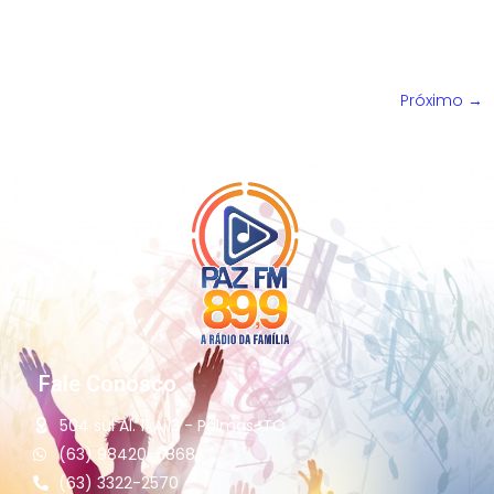
pelo “Céu Na Terra Movement”, aconteceu no Parque Sul
em um ambiente de quebrantamente e […]
Próximo
→
Fale Conosco
504 sul Al. 11 Ai13 - Palmas-TO
(63) 98420-6868
(63) 3322-2570