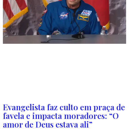
Reid Wiseman afirmou que se emocionou com a visita de
um capelão e reconheceu que a experiência no espaço
“foi além da compreensão humana”. O astronauta da
NASA e comandante da missão Artemis II, Reid Wiseman,
afirmou que, embora não seja religioso, se
emocionou após retornar do espaço e chegou a pedir
para conversar com um capelão […]
Evangelista faz culto em praça de
favela e impacta moradores: “O
amor de Deus estava ali”