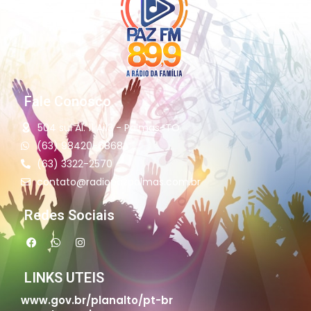
Fale Conosco
504 sul Al. 11 Ai13 - Palmas-TO
(63) 98420-6868
(63) 3322-2570
contato@radiopazpalmas.com.br
Redes Sociais
LINKS UTEIS
www.gov.br/planalto/pt-br