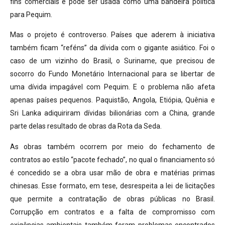
fins comerciais e pode ser usada como uma bandeira política
para Pequim.
Mas o projeto é controverso. Países que aderem à iniciativa
também ficam “reféns” da dívida com o gigante asiático. Foi o
caso de um vizinho do Brasil, o Suriname, que precisou de
socorro do Fundo Monetário Internacional para se libertar de
uma dívida impagável com Pequim. E o problema não afeta
apenas países pequenos. Paquistão, Angola, Etiópia, Quênia e
Sri Lanka adiquiriram dívidas bilionárias com a China, grande
parte delas resultado de obras da Rota da Seda.
As obras também ocorrem por meio do fechamento de
contratos ao estilo “pacote fechado”, no qual o financiamento só
é concedido se a obra usar mão de obra e matérias primas
chinesas. Esse formato, em tese, desrespeita a lei de licitações
que permite a contratação de obras públicas no Brasil.
Corrupção em contratos e a falta de compromisso com
exigências ambientais também foram problemas encontrados