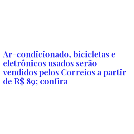
Palestras são voltadas a alunos da rede municipal de
ensino, que também visitam outros setores da feira O
Projeto Germinar, da Secretaria Municipal da Educação,
participa da Agrotins 2025 entre os dias 13 e 16 de maio, na
Fazendinha do Calor Humano, espaço da Prefeitura de
Palmas. O projeto leva aos alunos da rede municipal […]
Ar-condicionado, bicicletas e
eletrônicos usados serão
vendidos pelos Correios a partir
de R$ 89; confira
Bens foram utilizados pelos Correios do Tocantins e agora
serão vendidos. Itens podem ser visitados no edifício-
sede em Palmas até o dia 16 de maio. Os Correios no
Tocantins vão realizar a venda de centenas de bens
móveis que não serão mais utilizados nas atividades da