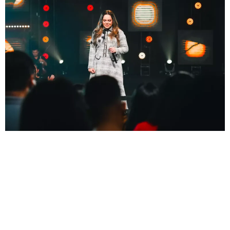
Regravação faz parte do seu novo projeto. Sarah Farias
revelou a única regravação do seu novo projeto ao vivo,
“Majestoso”, composta por Rodrigo Claro. A produção
musical ficou a cargo de Thiago Araújo, enquanto a
direção de vídeo foi assinada por Diego Martins. A cantora
compartilhou sobre o lançamento – “Estou muito feliz com
o […]