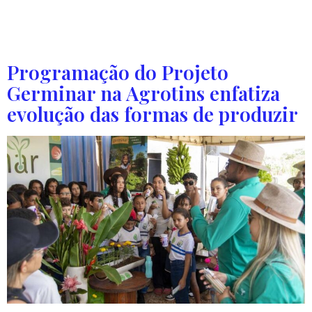
Maranhão. O evento é realizado em Balsas – cidade
conhecida como a capital maranhense do agronegócio.
No evento, os […]
Programação do Projeto
Germinar na Agrotins enfatiza
evolução das formas de produzir