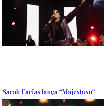
Projeto gravado ao vivo traz 8 canções. Nesta terça-feira
(15), Eyshila apresentou seu novo álbum que foi totalmente
gravado ao vivo. A última faixa e que deu nome ao projeto
é Eu Não Me Rendo À Minha Dor. Além da composição de
Marcelo Manhães, o projeto também conta com outras
sete canções; “Eu Não Me […]
Sarah Farias lança “Majestoso”