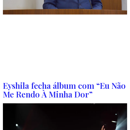
Com escuta ativa e compromisso, vereador já
apresentou dezenas de requerimentos em benefício da
capital O vereador Pastor Manoel Bomfin (Podemos)
celebra, nesta semana, seus primeiros 100 dias de
mandato na Câmara Municipal de Palmas. A atuação
parlamentar tem sido marcada por presença constante
nas comunidades, visitas técnicas, participação em
eventos oficiais e, principalmente, pela […]
Eyshila fecha álbum com “Eu Não
Me Rendo À Minha Dor”