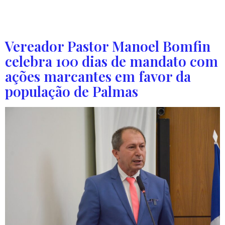
empresa, em Palmas. Os interessados podem fazer
propostas de forma […]
Vereador Pastor Manoel Bomfin
celebra 100 dias de mandato com
ações marcantes em favor da
população de Palmas