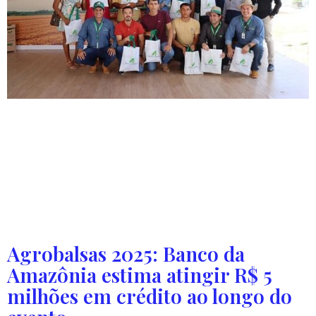
No primeiro dia da feira, o BASA começou a formalizar 12
operações para a agricultura familiar, em um montante
de quase R$ 1,17 milhão Considerada uma das maiores
feiras de agronegócio do Maranhão, a Agrobalsas 2025
contou com ações do Banco da Amazônia (BASA), que
formalizou contratos de crédito com agricultores
familiares e microempreendedores da […]
Agrobalsas 2025: Banco da
Amazônia estima atingir R$ 5
milhões em crédito ao longo do