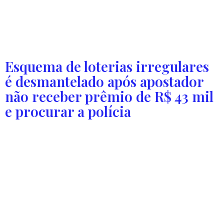
evangelização, formação cristã e serviço à comunidade.
Fundado em 1991, o campo é um dos mais expressivos do
Ministério de Madureira na região Norte do país, reunindo
dezenas de […]
Esquema de loterias irregulares
é desmantelado após apostador
não receber prêmio de R$ 43 mil
e procurar a polícia
Quatro pessoas foram levadas para delegacia, mas
foram ouvidas e liberadas. Polícia apreendeu milhares de
bilhetes que seriam comercializados em Guaraí, na região
centro-norte do Tocantins. A Polícia Civil desmantelou um
suposto esquema de loteria irregular que explorava três
jogos de azar em Guaraí, na região centro-norte do