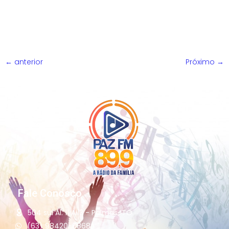
faixas, sendo 8 inéditas e 3 releituras, o projeto, lançado
após o sucesso dos singles “Enquanto Dói”, “Lamparina” e
“Único”, tem como tema central a esperança, a fé e a […]
←
anterior
Próximo
→
Fale Conosco
504 sul Al. 11 Ai13 - Palmas-TO
(63) 98420-6868